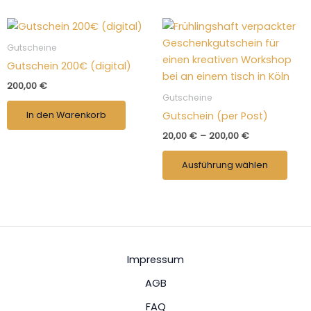
Preisspanne:
Dies
20,00 €
Prod
bis
Gutscheine
200,00 €
weis
Gutschein 200€ (digital)
mehr
200,00
€
Vari
Gutscheine
auf.
In den Warenkorb
Gutschein (per Post)
Die
20,00
€
–
200,00
€
Opti
kön
Ausführung wählen
auf
der
Prod
gewä
wer
Impressum
AGB
FAQ