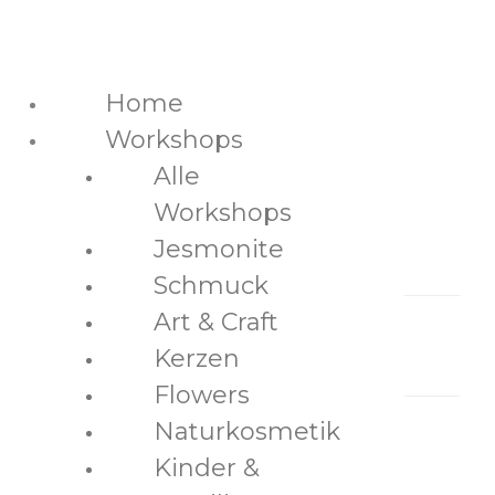
Schreib uns eine
Home
Workshops
Nachricht
Alle
Workshops
Name
*
Jesmonite
Schmuck
Art & Craft
Betreff
*
Kerzen
Flowers
Naturkosmetik
E-Mail
*
Kinder &