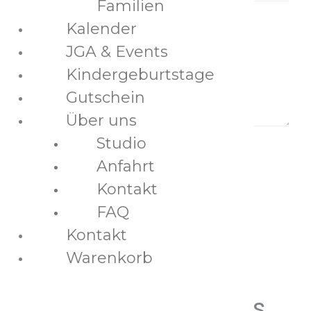
Familien
Nachricht
*
Kalender
JGA & Events
Kindergeburtstage
Gutschein
Über uns
Studio
Anfahrt
Kontakt
FAQ
absenden
Kontakt
Warenkorb
So erreichst du uns