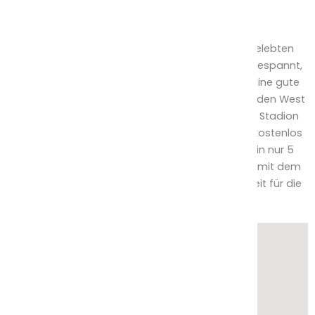
Mit dem Auto
Unser Studio in Braunsfeld liegt direkt an der belebten
Aachener Straße. Die Parksituation ist meist angespannt,
daher empfehlen wir die Anreise mit der Bahn. Eine gute
Möglichkeit ist auch der Park&Ride-Parkplatz Weiden West
(siehe „mit der Bahn“). Wenn im Müngersdorfer Stadion
keine Veranstaltung stattfindet, könnt ihr auch kostenlos
im Stadionparkhaus parken seid von dort aus in nur 5
Minuten mit der Bahn bei uns. Falls ihr trotzdem mit dem
Auto bis zu uns kommt, plant bitte genügend Zeit für die
Parkplatzsuche ein.