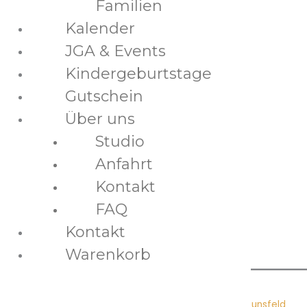
Familien
Kalender
Impressum
JGA & Events
AGB
Kindergeburtstage
FAQ
Gutschein
Datenschutz
Über uns
Jobs
Studio
Kontakt
Instagram
Anfahrt
© 2026 an einem tisch,
Inh. Kristin Laschewski
Kontakt
Theme: Love Nature by Tyler Moore
FAQ
Kontakt
Warenkorb
AN EINEM TISCH
Aachener Str. 503, 50933 Köln-Braunsfeld