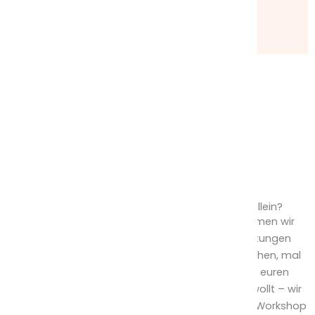
an einem tisch – Studio Köln Braunsfeld
Aachener Str. 503, 50933 Köln
Sichere dir jetzt deinen Platz
Ihr wollt unseren Tisch lieber ganz für euch allein?
öffentlichen Workshops
Neben unseren
nehmen wir
jederzeit auch Anfragen für private Veranstaltungen
entgegen. Ganz egal, ob ihr eine Braut überraschen, mal
einen etwas anderen Geburtstag feiern, oder euren
Mitarbeitenden eine kreative Auszeit schenken wollt – wir
sorgen für den perfekten Rahmen! Bucht diesen Workshop