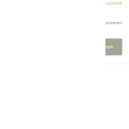
jetzt privat für euren
JGA, Geburtstag oder die nächste
Firmenfeier.
Doch nicht das Richtige? Schau doch auch bei unseren
anderen
Angeboten
vorbei.
Hier geht’s zu unseren anderen Workshops
Impressum
AGB
FAQ
Datenschutz
Jobs